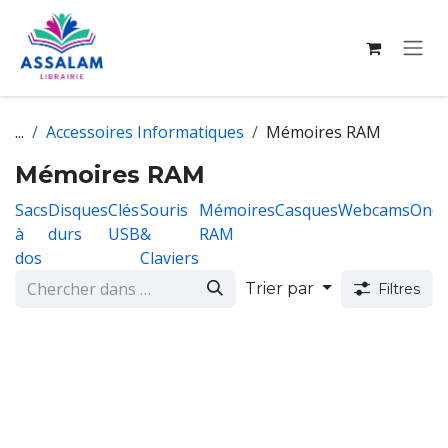
Se rendre au contenu
...
Accessoires Informatiques
Mémoires RAM
Mémoires RAM
Sacs
Disques
Clés
Souris
Mémoires
Casques
Webcams
Ondu
à
durs
USB
&
RAM
dos
Claviers
Trier par
Filtres