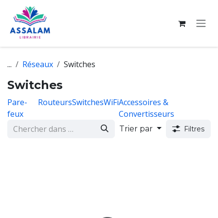
Se rendre au contenu
...
Réseaux
Switches
Switches
Pare-
Routeurs
Switches
WiFi
Accessoires &
feux
Convertisseurs
Trier par
Filtres